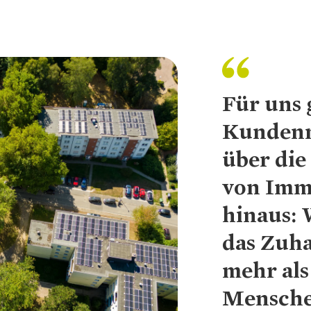
se Newsletter
Übergangs
Vergütun
Für uns 
Kundenn
über di
von Imm
hinaus: 
ading...
das Zuh
mehr als
Mensche