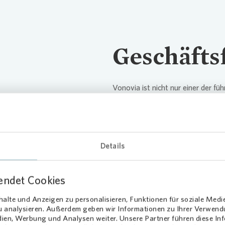
Geschäfts
Vonovia
ist nicht nur einer der fü
Wir bieten unseren Mieterinnen u
rund ums Wohnen an und schaff
hinaus gehört der Verkauf von E
Loading...
Hausverwaltung von Fremdimmobil
Details
Zu unseren Geschäftsfeldern
endet Cookies
alte und Anzeigen zu personalisieren, Funktionen für soziale Medi
zu analysieren. Außerdem geben wir Informationen zu Ihrer Verwen
dien, Werbung und Analysen weiter. Unsere Partner führen diese I