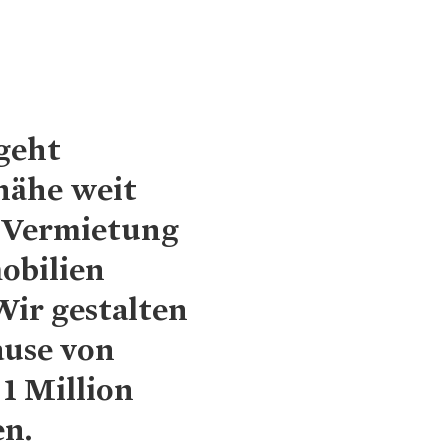
plan für den Klimaschutz
g
geht
ähe weit
e Vermietung
obilien
Wir gestalten
ause von
 1 Million
n.