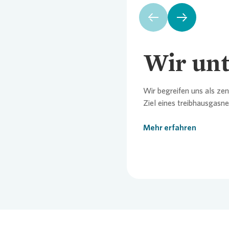
Comm
Credi
Pres
Ansp
Wir unt
Ansp
Corp
Agen
Wir begreifen uns als ze
Nachh
Medi
Ziel eines treibhausgas
Mehr erfahren
News
Infog
Fina
FAQ
Ansp
Ansp