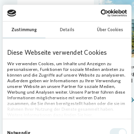
Loading...
Zustimmung
Details
Über Cookies
Diese Webseite verwendet Cookies
Wir verwenden Cookies, um Inhalte und Anzeigen zu
PERSONAL
CORPORATE GOVER
personalisieren, Funktionen für soziale Medien anbieten zu
Neue Talente starten ihre
Vonovia verlän
können und die Zugriffe auf unsere Website zu analysieren.
Ausbildung
Vorstand Arnd 
Außerdem geben wir Informationen zu Ihrer Verwendung
unserer Website an unsere Partner für soziale Medien,
07.08.2026
01.06.2026
Werbung und Analysen weiter. Unsere Partner führen diese
Informationen möglicherweise mit weiteren Daten
Mehr erfahren
Mehr erfahren
zusammen, die Sie ihnen bereitgestellt haben oder die sie im
Rahmen Ihrer Nutzung der Dienste gesammelt haben.
Weitere Informationen dazu finden Sie hier.
Einwilligungsauswahl
Notwendig